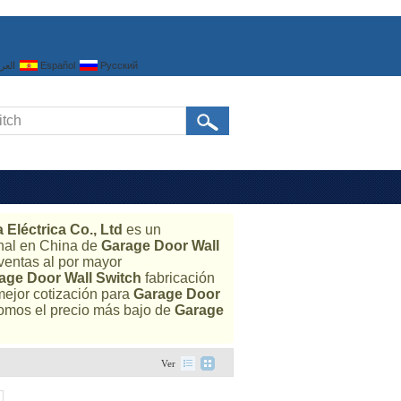
العرب
Español
Русский
Eléctrica Co., Ltd
es un
onal en China de
Garage Door Wall
ventas al por mayor
age Door Wall Switch
fabricación
mejor cotización para
Garage Door
omos el precio más bajo de
Garage
Ver