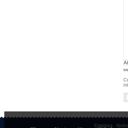
Añ
In
Co
in
Empresa
Notic