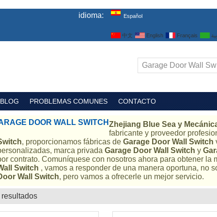
idioma:
Español
中文
English
Français
ية
BLOG
PROBLEMAS COMUNES
CONTACTO
ARAGE DOOR WALL SWITCH
Zhejiang Blue Sea y Mecánica 
fabricante y proveedor profesi
Switch
, proporcionamos fábricas de
Garage Door Wall Switch
personalizadas, marca privada
Garage Door Wall Switch
y
Gar
por contrato. Comuníquese con nosotros ahora para obtener la 
Wall Switch
, vamos a responder de una manera oportuna, no s
Door Wall Switch
, pero vamos a ofrecerle un mejor servicio.
 resultados
lista