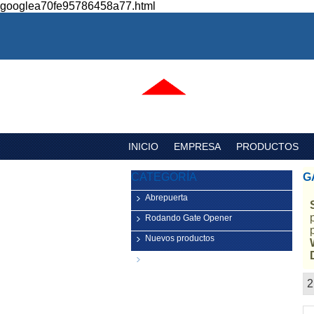
googlea70fe95786458a77.html
INICIO
EMPRESA
PRODUCTOS
CATEGORÍA
G
Abrepuerta
Rodando Gate Opener
Nuevos productos
Componentes para puertas de
garaje
2
escaparate