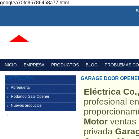
googlea70fe95786458a77.html
i
INICIO
EMPRESA
PRODUCTOS
BLOG
PROBLEMAS C
CATEGORÍA
GARAGE DOOR OPENE
Abrepuerta
Eléctrica Co.
Rodando Gate Opener
profesional e
Nuevos productos
proporcionam
Componentes para puertas de
Motor
ventas 
garaje
privada
Garag