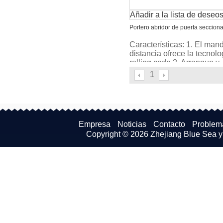
Añadir a la lista de deseo
Portero abridor de puerta secciona
Características: 1. El man
distancia ofrece la tecnolo
rolling code 2. Arranque y
parada, potente, silencios
1
Empresa
Noticias
Contacto
Problem
Copyright © 2026
Zhejiang Blue Sea y