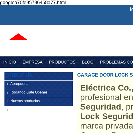
googlea70fe95786458a77.html
i
INICIO
EMPRESA
PRODUCTOS
BLOG
PROBLEMAS C
CATEGORÍA
GARAGE DOOR LOCK 
Abrepuerta
Eléctrica Co.
Rodando Gate Opener
profesional e
Nuevos productos
Seguridad
, 
Componentes para puertas de
Lock Seguri
garaje
marca privad