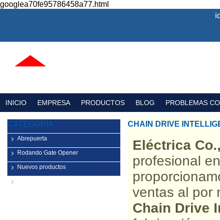
googlea70fe95786458a77.html
i
INICIO
EMPRESA
PRODUCTOS
BLOG
PROBLEMAS C
CATEGORÍA
CHAIN DRIVE INTELLIG
Abrepuerta
Eléctrica Co.
Rodando Gate Opener
profesional e
Nuevos productos
proporcionam
Componentes para puertas de
ventas al por
garaje
Chain Drive I