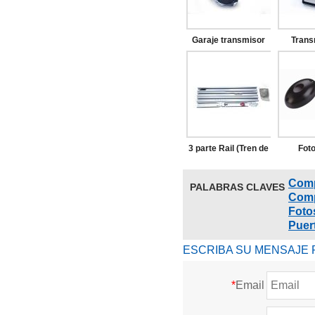
Garaje transmisor
Trans
de puerta
puerta 
3 parte Rail (Tren de
Fot
hierro o de aluminio)
Comp
PALABRAS CLAVES
Comp
Foto
Puer
ESCRIBA SU MENSAJE 
*
Email