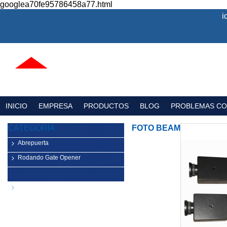
googlea70fe95786458a77.html
i
INICIO
EMPRESA
PRODUCTOS
BLOG
PROBLEMAS C
CATEGORÍA
FOTO BEAM
Abrepuerta
Rodando Gate Opener
Nuevos productos
Componentes para puertas de
garaje